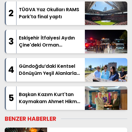
TÜGVA Yaz Okulları RAMS
2
Park'ta final yaptı
Eskişehir İtfaiyesi Aydın
3
Çine'deki Orman
Yangınına Destek İçin Yola
Çıktı
Gündoğdu’daki Kentsel
4
Dönüşüm Yeşil Alanlarla
Destekleniyor
Başkan Kazım Kurt'tan
5
Kaymakam Ahmet Hikmet
Şahin'e Ziyaret
BENZER HABERLER