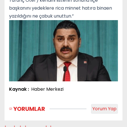
Turunç Otel ) kendini listenin sonuna ilçe
başkanını yedeklere rica minnet hatıra binaen
yazıldığını ne çabuk unuttun.”
Kaynak :
Haber Merkezi
YORUMLAR
Yorum Yap