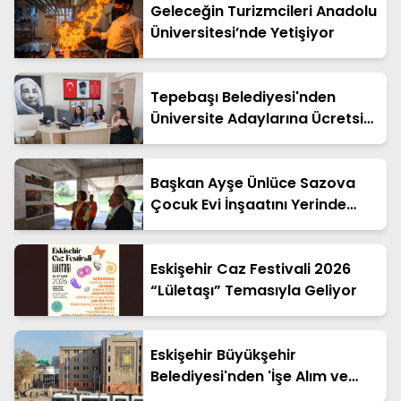
Geleceğin Turizmcileri Anadolu
Üniversitesi’nde Yetişiyor
Tepebaşı Belediyesi'nden
Üniversite Adaylarına Ücretsiz
Tercih Desteği
Başkan Ayşe Ünlüce Sazova
Çocuk Evi İnşaatını Yerinde
İnceledi
Eskişehir Caz Festivali 2026
“Lületaşı” Temasıyla Geliyor
Eskişehir Büyükşehir
Belediyesi'nden 'İşe Alım ve
Yardım' Dolandırıcılığı Uyarısı