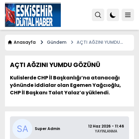
Anasayfa
Gündem
AÇTI AĞZINI YUMDU
GÖZÜNÜ
AÇTI AĞZINI YUMDU GÖZÜNÜ
Kulislerde CHP İl Başkanlığı’na atanacağı
yönünde iddialar olan Egemen Yağcıoğlu,
CHP İl Başkanı Talat Yalaz’a yüklendi.
12 Haz 2026 - 11:46
Super Admin
YAYINLANMA