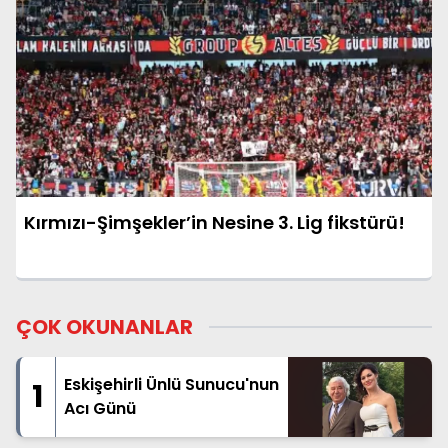
Kırmızı-Şimşekler’in Nesine 3. Lig fikstürü!
ÇOK OKUNANLAR
Eskişehirli Ünlü Sunucu'nun
1
Acı Günü