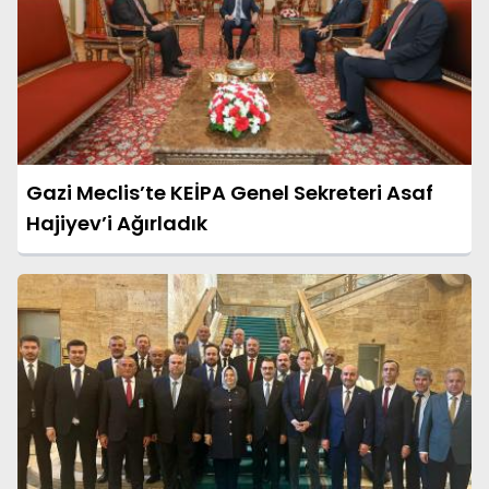
Gazi Meclis’te KEİPA Genel Sekreteri Asaf
Hajiyev’i Ağırladık