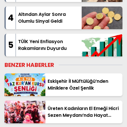
Mahallesinde Geniş
Kapsamlı Üstyapı Hamlesi
Başladı
Altından Aylar Sonra
4
Olumlu Sinyal Geldi
TÜİK Yeni Enflasyon
5
Rakamlarını Duyurdu
BENZER HABERLER
Eskişehir İl Müftülüğü’nden
Miniklere Özel Şenlik
Üreten Kadınların El Emeği Hicri
Sezen Meydanı’nda Hayat
Bulacak