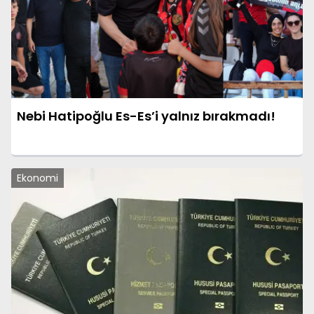
Nebi Hatipoğlu Es-Es’i yalnız bırakmadı!
Ekonomi