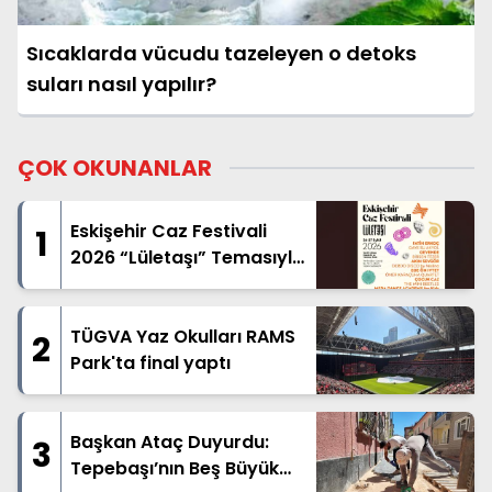
Sıcaklarda vücudu tazeleyen o detoks
suları nasıl yapılır?
ÇOK OKUNANLAR
Eskişehir Caz Festivali
1
2026 “Lületaşı” Temasıyla
Geliyor
TÜGVA Yaz Okulları RAMS
2
Park'ta final yaptı
Başkan Ataç Duyurdu:
3
Tepebaşı’nın Beş Büyük