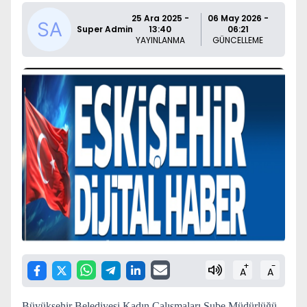
25 Ara 2025 -
06 May 2026 -
Super Admin
13:40
06:21
YAYINLANMA
GÜNCELLEME
+
-
A
A
Büyükşehir Belediyesi Kadın Çalışmaları Şube Müdürlüğü