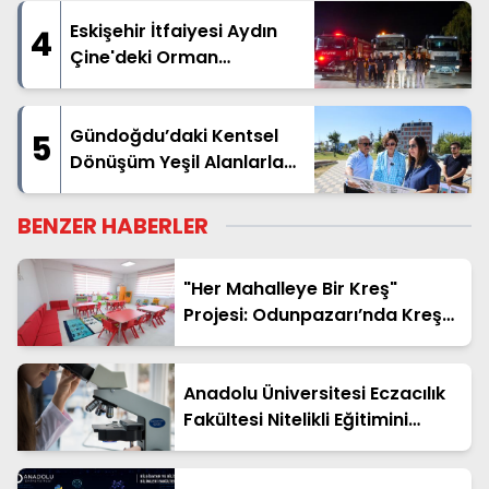
Eskişehir İtfaiyesi Aydın
4
Çine'deki Orman
Yangınına Destek İçin Yola
Çıktı
Gündoğdu’daki Kentsel
5
Dönüşüm Yeşil Alanlarla
Destekleniyor
BENZER HABERLER
"Her Mahalleye Bir Kreş"
Projesi: Odunpazarı’nda Kreş
Kayıtları Başladı
Anadolu Üniversitesi Eczacılık
Fakültesi Nitelikli Eğitimini
Sürdürüyor