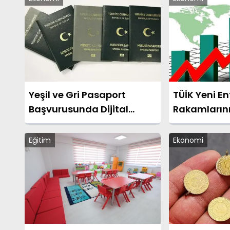
Yeşil ve Gri Pasaport
TÜİK Yeni E
Başvurusunda Dijital
Rakamların
Dönüşüm Başlatıldı
Eğitim
Ekonomi