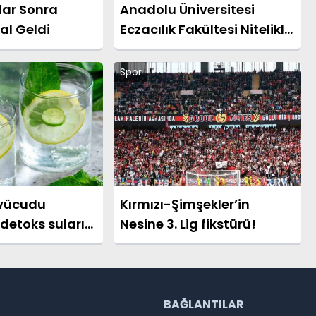
lar Sonra
Anadolu Üniversitesi
al Geldi
Eczacılık Fakültesi Nitelikli
Eğitimini Sürdürüyor
Spor
 vücudu
Kırmızı-Şimşekler’in
detoks suları
Nesine 3. Lig fikstürü!
?
R
BAĞLANTILAR