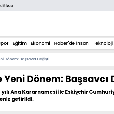
Politikası
Spor
Eğitim
Ekonomi
Haber'de İnsan
Teknoloji
eni Dönem: Başsavcı Değişti
e Yeni Dönem: Başsavcı 
 yılı Ana Kararnamesi ile Eskişehir Cumhuri
niz getirildi.