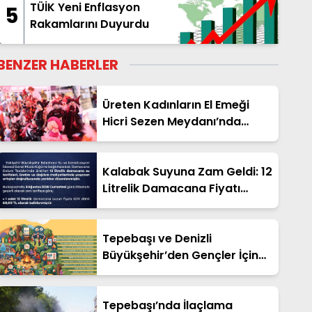
Hamlesi Başladı
TÜİK Yeni Enflasyon
5
Rakamlarını Duyurdu
BENZER HABERLER
Üreten Kadınların El Emeği
Hicri Sezen Meydanı’nda
Hayat Bulacak
Kalabak Suyuna Zam Geldi: 12
Litrelik Damacana Fiyatı
Güncellendi!
Tepebaşı ve Denizli
Büyükşehir’den Gençler İçin
Ücretsiz Cankurtaran Yaz
Kampı!
Tepebaşı’nda İlaçlama