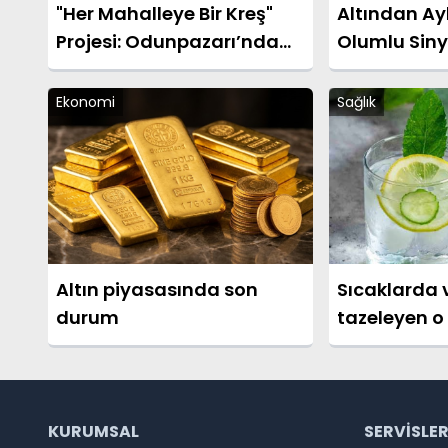
"Her Mahalleye Bir Kreş"
Altından Ay
Projesi: Odunpazarı’nda
Olumlu Siny
Kreş Kayıtları Başladı
Ekonomi
Sağlık
Altın piyasasında son
Sıcaklarda
durum
tazeleyen o 
nasıl yapılır
KURUMSAL
SERVISLE