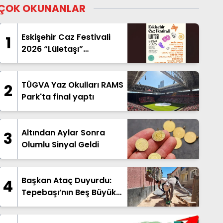
ÇOK OKUNANLAR
Eskişehir Caz Festivali
1
2026 “Lületaşı”
Temasıyla Geliyor
TÜGVA Yaz Okulları RAMS
2
Park'ta final yaptı
Altından Aylar Sonra
3
Olumlu Sinyal Geldi
Başkan Ataç Duyurdu:
4
Tepebaşı’nın Beş Büyük
Mahallesinde Geniş
Kapsamlı Üstyapı