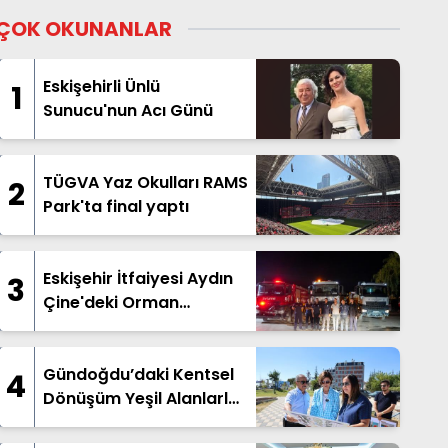
ÇOK OKUNANLAR
Eskişehirli Ünlü
1
Sunucu'nun Acı Günü
TÜGVA Yaz Okulları RAMS
2
Park'ta final yaptı
Eskişehir İtfaiyesi Aydın
3
Çine'deki Orman
Yangınına Destek İçin
Yola Çıktı
Gündoğdu’daki Kentsel
4
Dönüşüm Yeşil Alanlarla
Destekleniyor