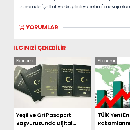
dönemde "şeffaf ve disiplinli yönetim" mesajı olara
YORUMLAR
İLGİNİZİ ÇEKEBİLİR
Ekonomi
Ekonomi
Yeşil ve Gri Pasaport
TÜİK Yeni E
Başvurusunda Dijital
Rakamların