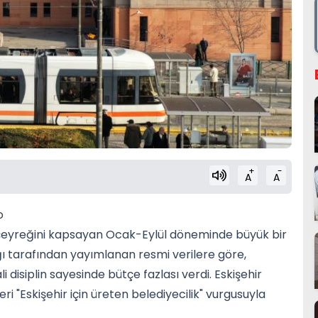
+
-
A
A
o
 üç çeyreğini kapsayan Ocak-Eylül döneminde büyük bir
ğı tarafından yayımlanan resmi verilere göre,
 disiplin sayesinde bütçe fazlası verdi. Eskişehir
i "Eskişehir için üreten belediyecilik" vurgusuyla