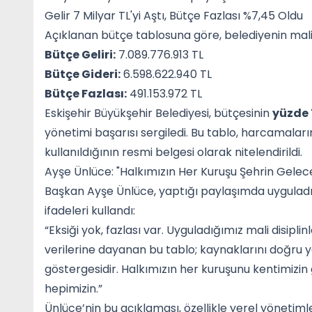
Gelir 7 Milyar TL'yi Aştı, Bütçe Fazlası %7,45 Oldu
Açıklanan bütçe tablosuna göre, belediyenin mali
Bütçe Geliri:
7.089.776.913 TL
Bütçe Gideri:
6.598.622.940 TL
Bütçe Fazlası:
491.153.972 TL
Eskişehir Büyükşehir Belediyesi, bütçesinin
yüzde 
yönetimi başarısı sergiledi. Bu tablo, harcamaları
kullanıldığının resmi belgesi olarak nitelendirildi.
Ayşe Ünlüce: "Halkımızın Her Kuruşu Şehrin Gelece
Başkan Ayşe Ünlüce, yaptığı paylaşımda uyguladık
ifadeleri kullandı:
“Eksiği yok, fazlası var. Uyguladığımız mali disipli
verilerine dayanan bu tablo; kaynaklarını doğru y
göstergesidir. Halkımızın her kuruşunu kentimizi
hepimizin.”
Ünlüce’nin bu açıklaması, özellikle yerel yönetim