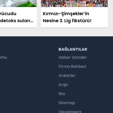
 vücudu
Kırmızı-Şimşekler’in
detoks suları
Nesine 3. Lig fikstürü!
?
R
BAĞLANTILAR
rumu
Haber Gönder
Firma Rehberi
Anketler
Arşiv
Rss
Sitemap
Developers