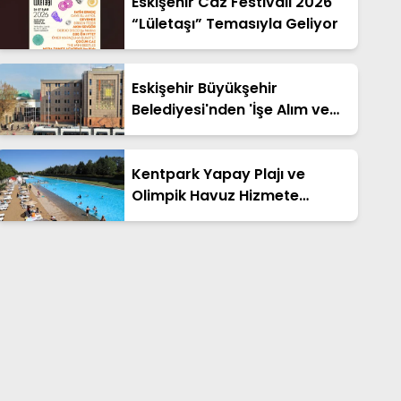
Eskişehir Caz Festivali 2026
“Lületaşı” Temasıyla Geliyor
Eskişehir Büyükşehir
Belediyesi'nden 'İşe Alım ve
Yardım' Dolandırıcılığı Uyarısı
Kentpark Yapay Plajı ve
Olimpik Havuz Hizmete
Açılıyor