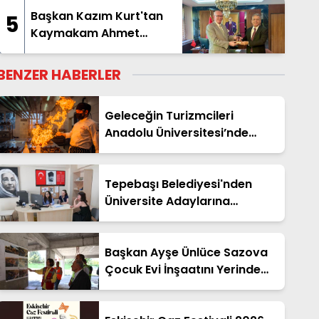
Başkan Kazım Kurt'tan
5
Kaymakam Ahmet
Hikmet Şahin'e Ziyaret
BENZER HABERLER
Geleceğin Turizmcileri
Anadolu Üniversitesi’nde
Yetişiyor
Tepebaşı Belediyesi'nden
Üniversite Adaylarına
Ücretsiz Tercih Desteği
Başkan Ayşe Ünlüce Sazova
Çocuk Evi İnşaatını Yerinde
İnceledi