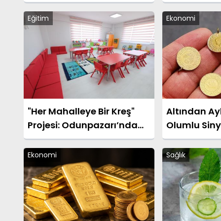
Dönüşüm Başlatıldı
Eğitim
Ekonomi
"Her Mahalleye Bir Kreş"
Altından Ay
Projesi: Odunpazarı’nda
Olumlu Siny
Kreş Kayıtları Başladı
Ekonomi
Sağlık