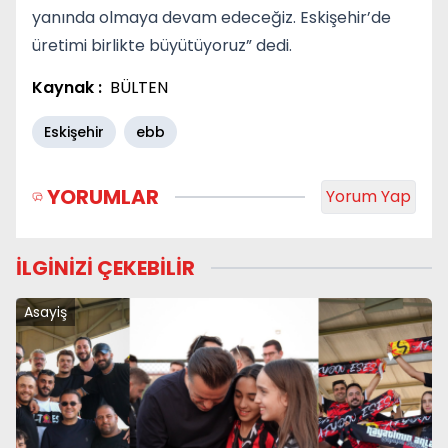
yanında olmaya devam edeceğiz. Eskişehir’de
üretimi birlikte büyütüyoruz” dedi.
Kaynak :
BÜLTEN
Eskişehir
ebb
YORUMLAR
Yorum Yap
İLGİNİZİ ÇEKEBİLİR
Asayiş