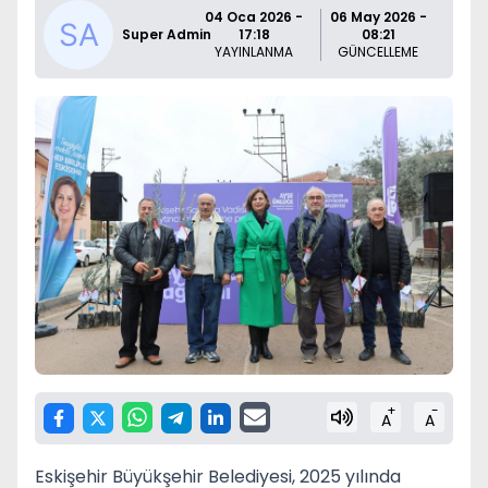
04 Oca 2026 -
06 May 2026 -
Super Admin
17:18
08:21
YAYINLANMA
GÜNCELLEME
+
-
A
A
Eskişehir Büyükşehir Belediyesi, 2025 yılında