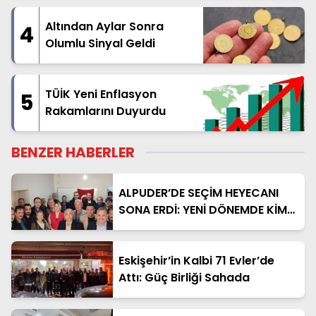
Kapsamlı Üstyapı Hamlesi
Başladı
Altından Aylar Sonra
4
Olumlu Sinyal Geldi
TÜİK Yeni Enflasyon
5
Rakamlarını Duyurdu
BENZER HABERLER
ALPUDER’DE SEÇİM HEYECANI
SONA ERDİ: YENİ DÖNEMDE KİM
DÜMENE GEÇTİ?
Eskişehir’in Kalbi 71 Evler’de
Attı: Güç Birliği Sahada