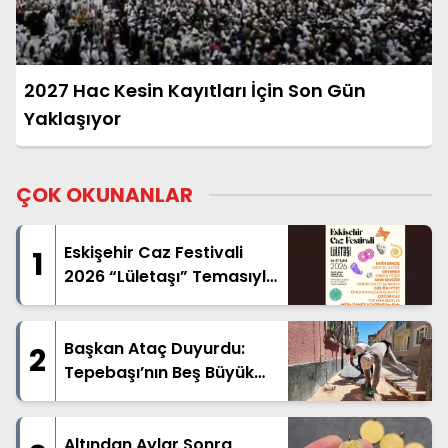
2027 Hac Kesin Kayıtları İçin Son Gün
Yaklaşıyor
ÇOK OKUNANLAR
Eskişehir Caz Festivali
1
2026 “Lületaşı” Temasıyla
Geliyor
Başkan Ataç Duyurdu:
2
Tepebaşı’nın Beş Büyük
Mahallesinde Geniş
Kapsamlı Üstyapı Hamlesi
Başladı
Altından Aylar Sonra