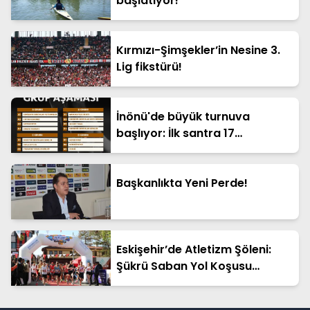
başlatıyor!
Kırmızı-Şimşekler’in Nesine 3.
Lig fikstürü!
İnönü'de büyük turnuva
başlıyor: İlk santra 17
Temmuz'da
Başkanlıkta Yeni Perde!
Eskişehir’de Atletizm Şöleni:
Şükrü Saban Yol Koşusu
Tamamlandı