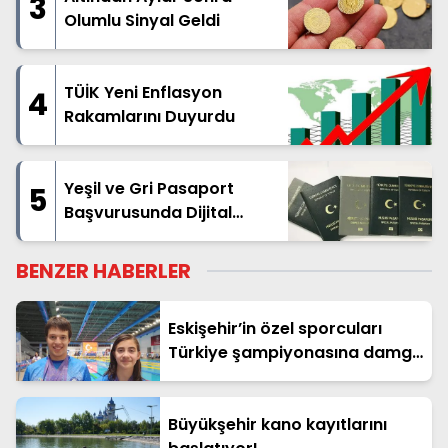
3
Olumlu Sinyal Geldi
TÜİK Yeni Enflasyon
4
Rakamlarını Duyurdu
Yeşil ve Gri Pasaport
5
Başvurusunda Dijital
Dönüşüm Başlatıldı
BENZER HABERLER
Eskişehir’in özel sporcuları
Türkiye şampiyonasına damga
vurdu!
Büyükşehir kano kayıtlarını