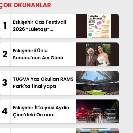
ÇOK OKUNANLAR
Eskişehir Caz Festivali
1
2026 “Lületaşı”
Temasıyla Geliyor
Eskişehirli Ünlü
2
Sunucu'nun Acı Günü
TÜGVA Yaz Okulları RAMS
3
Park'ta final yaptı
Eskişehir İtfaiyesi Aydın
4
Çine'deki Orman
Yangınına Destek İçin
Yola Çıktı