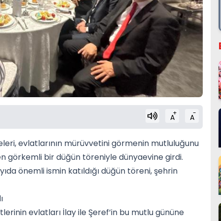
+
-
A
A
leleri, evlatlarının mürüvvetini görmenin mutluluğunu
len görkemli bir düğün töreniyle dünyaevine girdi.
ıda önemli ismin katıldığı düğün töreni, şehrin
ı
inin evlatları İlay ile Şeref’in bu mutlu gününe