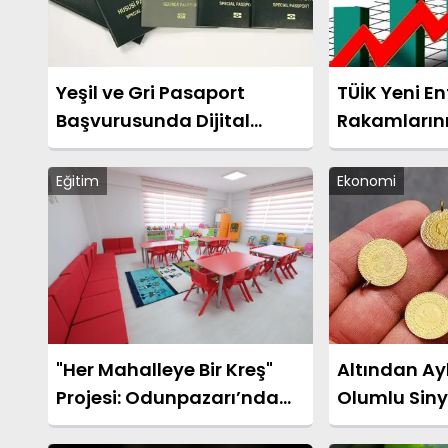
Yeşil ve Gri Pasaport
TÜİK Yeni E
Başvurusunda Dijital
Rakamların
Dönüşüm Başlatıldı
Eğitim
Ekonomi
"Her Mahalleye Bir Kreş"
Altından Ay
Projesi: Odunpazarı’nda
Olumlu Siny
Kreş Kayıtları Başladı