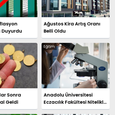
nflasyon
Ağustos Kira Artış Oranı
ı Duyurdu
Belli Oldu
Eğitim
lar Sonra
Anadolu Üniversitesi
al Geldi
Eczacılık Fakültesi Nitelikli
Eğitimini Sürdürüyor