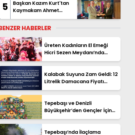
Başkan Kazım Kurt'tan
5
Kaymakam Ahmet
Hikmet Şahin'e Ziyaret
BENZER HABERLER
Üreten Kadınların El Emeği
Hicri Sezen Meydanı’nda
Hayat Bulacak
Kalabak Suyuna Zam Geldi: 12
Litrelik Damacana Fiyatı
Güncellendi!
Tepebaşı ve Denizli
Büyükşehir’den Gençler İçin
Ücretsiz Cankurtaran Yaz
Kampı!
Tepebaşı’nda İlaçlama