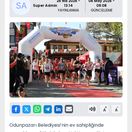
26 Nis 2026 -
06 May 2026 -
Super Admin
13:14
09:08
YAYINLANMA
GÜNCELLEME
+
-
A
A
Odunpazarı Belediyesi’nin ev sahipliğinde