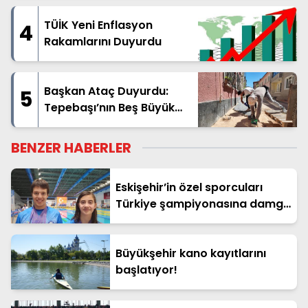
TÜİK Yeni Enflasyon
4
Rakamlarını Duyurdu
Başkan Ataç Duyurdu:
5
Tepebaşı’nın Beş Büyük
Mahallesinde Geniş
Kapsamlı Üstyapı Hamlesi
BENZER HABERLER
Başladı
Eskişehir’in özel sporcuları
Türkiye şampiyonasına damga
vurdu!
Büyükşehir kano kayıtlarını
başlatıyor!