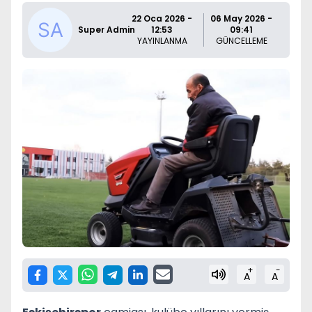
22 Oca 2026 -
06 May 2026 -
Super Admin
12:53
09:41
YAYINLANMA
GÜNCELLEME
+
-
A
A