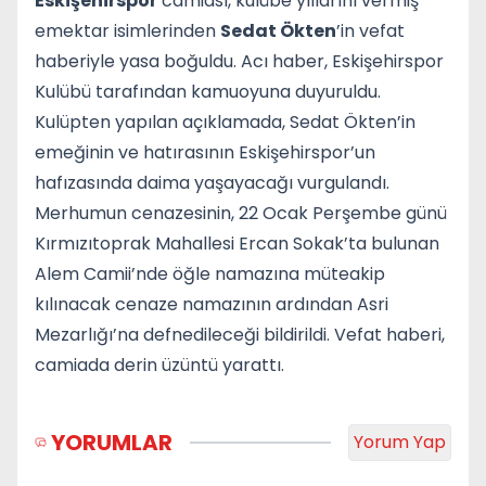
Eskişehirspor
camiası, kulübe yıllarını vermiş
emektar isimlerinden
Sedat Ökten
’in vefat
haberiyle yasa boğuldu. Acı haber, Eskişehirspor
Kulübü tarafından kamuoyuna duyuruldu.
Kulüpten yapılan açıklamada, Sedat Ökten’in
emeğinin ve hatırasının Eskişehirspor’un
hafızasında daima yaşayacağı vurgulandı.
Merhumun cenazesinin, 22 Ocak Perşembe günü
Kırmızıtoprak Mahallesi Ercan Sokak’ta bulunan
Alem Camii’nde öğle namazına müteakip
kılınacak cenaze namazının ardından Asri
Mezarlığı’na defnedileceği bildirildi. Vefat haberi,
camiada derin üzüntü yarattı.
YORUMLAR
Yorum Yap