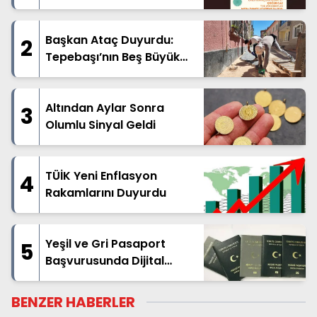
Geliyor
Başkan Ataç Duyurdu:
2
Tepebaşı’nın Beş Büyük
Mahallesinde Geniş
Kapsamlı Üstyapı Hamlesi
Başladı
Altından Aylar Sonra
3
Olumlu Sinyal Geldi
TÜİK Yeni Enflasyon
4
Rakamlarını Duyurdu
Yeşil ve Gri Pasaport
5
Başvurusunda Dijital
Dönüşüm Başlatıldı
BENZER HABERLER