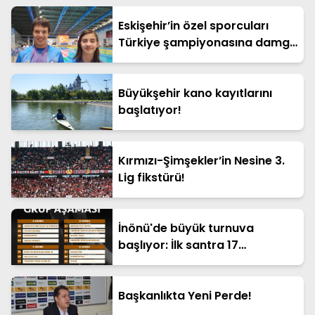
Eskişehir’in özel sporcuları
Türkiye şampiyonasına damga
vurdu!
Büyükşehir kano kayıtlarını
başlatıyor!
Kırmızı-Şimşekler’in Nesine 3.
Lig fikstürü!
İnönü'de büyük turnuva
başlıyor: İlk santra 17
Temmuz'da
Başkanlıkta Yeni Perde!