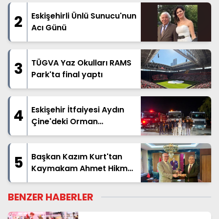
Eskişehirli Ünlü Sunucu'nun
2
Acı Günü
TÜGVA Yaz Okulları RAMS
3
Park'ta final yaptı
Eskişehir İtfaiyesi Aydın
4
Çine'deki Orman
Yangınına Destek İçin Yola
Çıktı
Başkan Kazım Kurt'tan
5
Kaymakam Ahmet Hikmet
Şahin'e Ziyaret
BENZER HABERLER