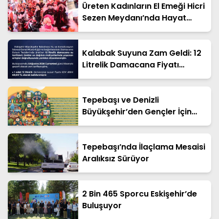
Üreten Kadınların El Emeği Hicri
Sezen Meydanı’nda Hayat
Bulacak
Kalabak Suyuna Zam Geldi: 12
Litrelik Damacana Fiyatı
Güncellendi!
Tepebaşı ve Denizli
Büyükşehir’den Gençler İçin
Ücretsiz Cankurtaran Yaz
Kampı!
Tepebaşı’nda İlaçlama Mesaisi
Aralıksız Sürüyor
2 Bin 465 Sporcu Eskişehir’de
Buluşuyor