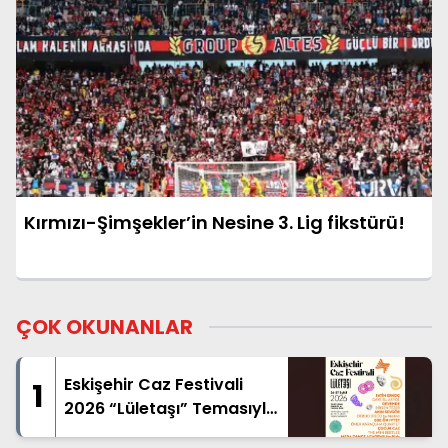
Kırmızı-Şimşekler’in Nesine 3. Lig fikstürü!
ÇOK OKUNANLAR
Eskişehir Caz Festivali
1
2026 “Lületaşı” Temasıyla
Geliyor