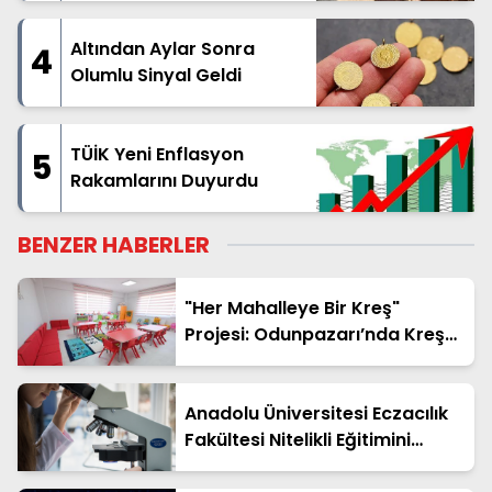
Kapsamlı Üstyapı Hamlesi
Başladı
Altından Aylar Sonra
4
Olumlu Sinyal Geldi
TÜİK Yeni Enflasyon
5
Rakamlarını Duyurdu
BENZER HABERLER
"Her Mahalleye Bir Kreş"
Projesi: Odunpazarı’nda Kreş
Kayıtları Başladı
Anadolu Üniversitesi Eczacılık
Fakültesi Nitelikli Eğitimini
Sürdürüyor