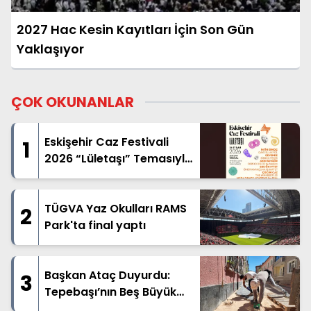
2027 Hac Kesin Kayıtları İçin Son Gün
Yaklaşıyor
ÇOK OKUNANLAR
Eskişehir Caz Festivali
1
2026 “Lületaşı” Temasıyla
Geliyor
TÜGVA Yaz Okulları RAMS
2
Park'ta final yaptı
Başkan Ataç Duyurdu:
3
Tepebaşı’nın Beş Büyük
Mahallesinde Geniş