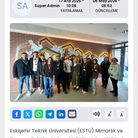
17 Ara 2025 -
06 May 2026 -
Super Admin
10:36
05:52
YAYINLANMA
GÜNCELLEME
+
-
A
A
Eskişehir Teknik Üniversitesi (ESTÜ) Mimarlık ve