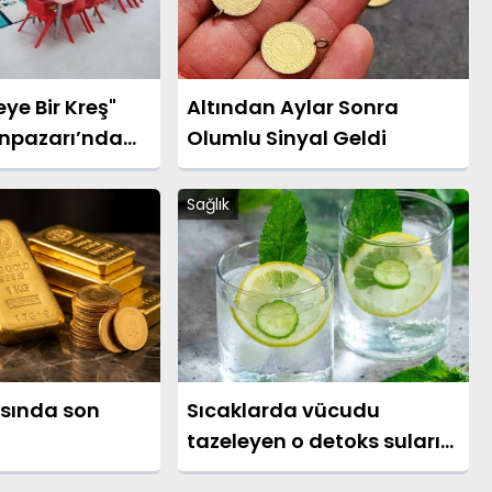
ye Bir Kreş"
Altından Aylar Sonra
unpazarı’nda
Olumlu Sinyal Geldi
rı Başladı
Sağlık
asında son
Sıcaklarda vücudu
tazeleyen o detoks suları
nasıl yapılır?