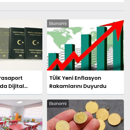
Ekonomi
 Pasaport
TÜİK Yeni Enflasyon
a Dijital
Rakamlarını Duyurdu
şlatıldı
Ekonomi