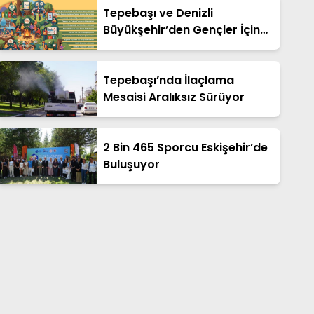
Tepebaşı ve Denizli
Büyükşehir’den Gençler İçin
Ücretsiz Cankurtaran Yaz
Kampı!
Tepebaşı’nda İlaçlama
Mesaisi Aralıksız Sürüyor
2 Bin 465 Sporcu Eskişehir’de
Buluşuyor