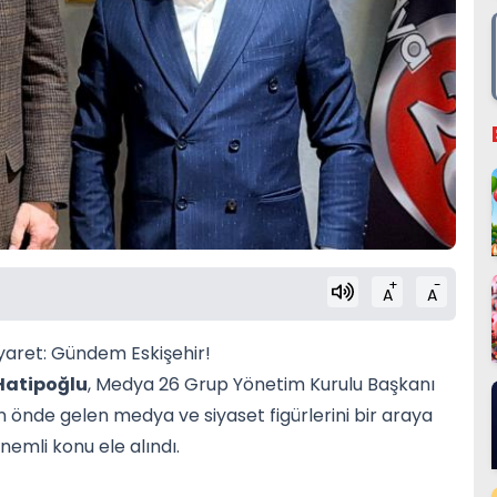
+
-
A
A
yaret: Gündem Eskişehir!
Hatipoğlu
, Medya 26 Grup Yönetim Kurulu Başkanı
n önde gelen medya ve siyaset figürlerini bir araya
nemli konu ele alındı.