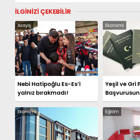
İLGİNİZİ ÇEKEBİLİR
Asayiş
Ekonomi
Nebi Hatipoğlu Es-Es’i
Yeşil ve Gri
yalnız bırakmadı!
Başvurusund
Dönüşüm Ba
Ekonomi
Eğitim