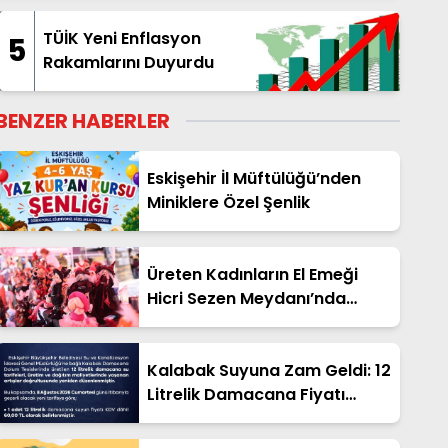
TÜİK Yeni Enflasyon
5
Rakamlarını Duyurdu
BENZER HABERLER
Eskişehir İl Müftülüğü’nden
Miniklere Özel Şenlik
Üreten Kadınların El Emeği
Hicri Sezen Meydanı’nda
Hayat Bulacak
Kalabak Suyuna Zam Geldi: 12
Litrelik Damacana Fiyatı
Güncellendi!