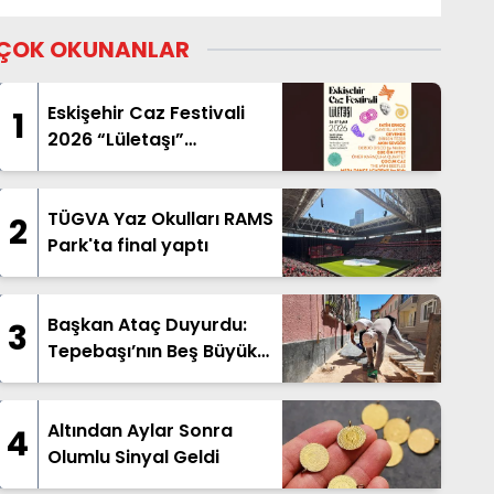
ÇOK OKUNANLAR
Eskişehir Caz Festivali
1
2026 “Lületaşı”
Temasıyla Geliyor
TÜGVA Yaz Okulları RAMS
2
Park'ta final yaptı
Başkan Ataç Duyurdu:
3
Tepebaşı’nın Beş Büyük
Mahallesinde Geniş
Kapsamlı Üstyapı
Hamlesi Başladı
Altından Aylar Sonra
4
Olumlu Sinyal Geldi