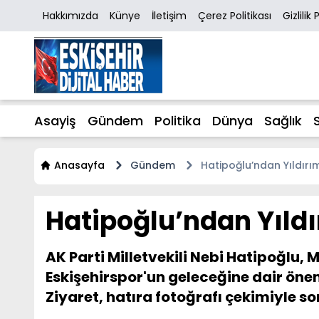
Hakkımızda
Künye
İletişim
Çerez Politikası
Gizlilik 
Asayiş
Gündem
Politika
Dünya
Sağlık
Anasayfa
Gündem
Hatipoğlu’ndan Yıldırım
Hatipoğlu’ndan Yıldı
AK Parti Milletvekili Nebi Hatipoğlu,
Eskişehirspor'un geleceğine dair öneml
Ziyaret, hatıra fotoğrafı çekimiyle so