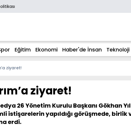
Politikası
Spor
Eğitim
Ekonomi
Haber'de İnsan
Teknoloji
’a ziyaret!
rım’a ziyaret!
 Medya 26 Yönetim Kurulu Başkanı Gökhan Yıld
i istişarelerin yapıldığı görüşmede, birlik v
na erdi.