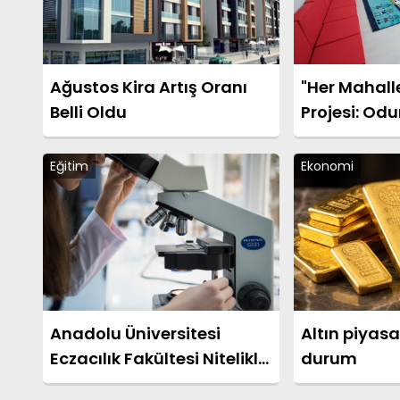
Ağustos Kira Artış Oranı
"Her Mahalle
Belli Oldu
Projesi: Od
Kreş Kayıtla
Eğitim
Ekonomi
Anadolu Üniversitesi
Altın piyas
Eczacılık Fakültesi Nitelikli
durum
Eğitimini Sürdürüyor