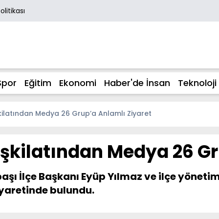
Politikası
Spor
Eğitim
Ekonomi
Haber'de İnsan
Teknoloji
kilatından Medya 26 Grup’a Anlamlı Ziyaret
şkilatından Medya 26 Gr
başı İlçe Başkanı Eyüp Yılmaz ve ilçe yönet
iyaretinde bulundu.