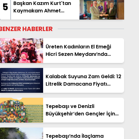
Başkan Kazım Kurt'tan
5
Kaymakam Ahmet
Hikmet Şahin'e Ziyaret
BENZER HABERLER
Üreten Kadınların El Emeği
Hicri Sezen Meydanı’nda
Hayat Bulacak
Kalabak Suyuna Zam Geldi: 12
Litrelik Damacana Fiyatı
Güncellendi!
Tepebaşı ve Denizli
Büyükşehir’den Gençler İçin
Ücretsiz Cankurtaran Yaz
Kampı!
Tepebaşı’nda İlaçlama