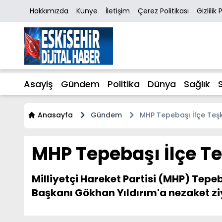
Hakkımızda
Künye
İletişim
Çerez Politikası
Gizlilik 
Asayiş
Gündem
Politika
Dünya
Sağlık
Anasayfa
Gündem
MHP Tepebaşı İlçe Teş
MHP Tepebaşı İlçe Te
Milliyetçi Hareket Partisi (MHP) Tepe
Başkanı Gökhan Yıldırım'a nezaket z