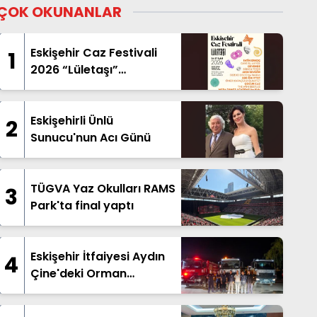
ÇOK OKUNANLAR
Eskişehir Caz Festivali
1
2026 “Lületaşı”
Temasıyla Geliyor
Eskişehirli Ünlü
2
Sunucu'nun Acı Günü
TÜGVA Yaz Okulları RAMS
3
Park'ta final yaptı
Eskişehir İtfaiyesi Aydın
4
Çine'deki Orman
Yangınına Destek İçin
Yola Çıktı