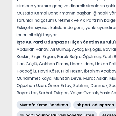
isimlerin yanı sıra genç ve dinamik simaların çokl
Mustafa Kemal Bandırma’nın başkanlığındaki yöne
sorunlarına çözüm üretmek ve AK Parti’nin bölge
Eskişehir siyaset kulislerinde geniş yankı uyandıra
ipucu niteliği taşıyor.
İşte AK Parti Odunpazarı İlçe Yönetim Kurulu'
Abdullah Hanay, Ali Gümüş, Aytaç Ekşioğlu, Bay
Keskin, Ergin Ergani, Faruk Buğra Öğülmüş, Fatih B
Han Güçlü, Gökhan Elmas, Hacer İdacı, Hakan Bal
Hocaoğlu, Hayri Köse, Hilal Hazer, İbrahim Acabay, 
Muhammet Kaya, Muhittin Deve, Murat Aslan, Must
Oğuzhan Uzun, Ömer Ertoy, Satılmış Dönmez, Seda
Bayraktar, Serhat Evirgen, Yalçın Özatak, Yasin Sar
Mustafa Kemal Bandırma
ak parti odunpazarı
ak parti odunpazarı yeni yönetim listesi
eskişeh