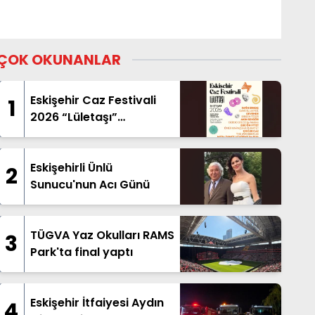
ÇOK OKUNANLAR
Eskişehir Caz Festivali
1
2026 “Lületaşı”
Temasıyla Geliyor
Eskişehirli Ünlü
2
Sunucu'nun Acı Günü
TÜGVA Yaz Okulları RAMS
3
Park'ta final yaptı
Eskişehir İtfaiyesi Aydın
4