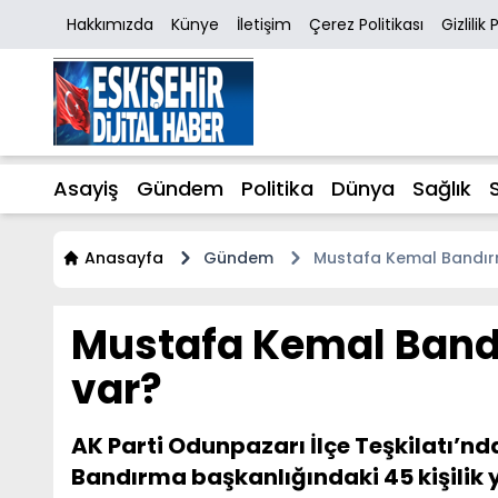
Hakkımızda
Künye
İletişim
Çerez Politikası
Gizlilik 
Asayiş
Gündem
Politika
Dünya
Sağlık
Anasayfa
Gündem
Mustafa Kemal Bandırma
Mustafa Kemal Bandır
var?
AK Parti Odunpazarı İlçe Teşkilatı’n
Bandırma başkanlığındaki 45 kişilik 