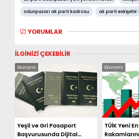
odunpazarı ak parti kadrosu
ak parti eskişehir
YORUMLAR
İLGİNİZİ ÇEKEBİLİR
Ekonomi
Ekonomi
Yeşil ve Gri Pasaport
TÜİK Yeni E
Başvurusunda Dijital
Rakamların