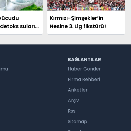
 vücudu
Kırmızı-Şimşekler’in
detoks suları
Nesine 3. Lig fikstürü!
?
R
BAĞLANTILAR
rumu
Haber Gönder
Firma Rehberi
Anketler
Arşiv
Rss
Sitemap