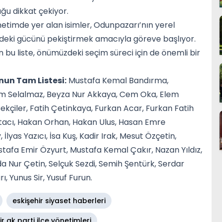
uğu dikkat çekiyor.
timde yer alan isimler, Odunpazarı’nın yerel
deki gücünü pekiştirmek amacıyla göreve başlıyor.
n bu liste, önümüzdeki seçim süreci için de önemli bir
nun Tam Listesi:
Mustafa Kemal Bandırma,
ram Selalmaz, Beyza Nur Akkaya, Cem Oka, Elem
ekçiler, Fatih Çetinkaya, Furkan Acar, Furkan Fatih
tacı, Hakan Orhan, Hakan Ulus, Hasan Emre
İlyas Yazıcı, İsa Kuş, Kadir Irak, Mesut Özçetin,
afa Emir Özyurt, Mustafa Kemal Çakır, Nazan Yıldız,
 Nur Çetin, Selçuk Sezdi, Semih Şentürk, Serdar
ı, Yunus Sir, Yusuf Furun.
eskişehir siyaset haberleri
ir ak parti ilçe yönetimleri