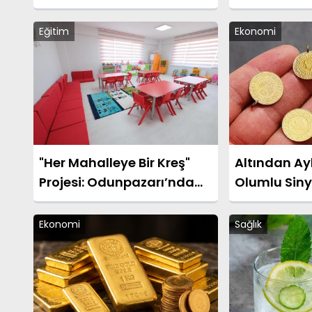
Dönüşüm Başlatıldı
Eğitim
Ekonomi
"Her Mahalleye Bir Kreş"
Altından Ay
Projesi: Odunpazarı’nda
Olumlu Siny
Kreş Kayıtları Başladı
Ekonomi
Sağlık