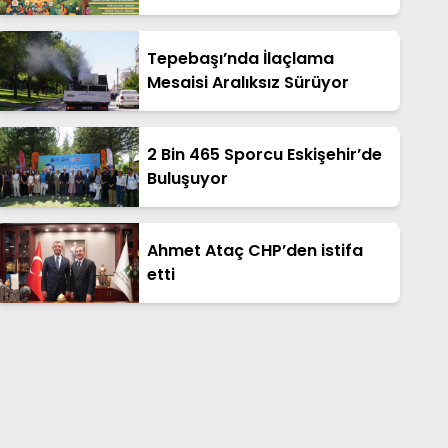
Ücretsiz Cankurtaran Yaz
Kampı!
Tepebaşı’nda İlaçlama
Mesaisi Aralıksız Sürüyor
2 Bin 465 Sporcu Eskişehir’de
Buluşuyor
Ahmet Ataç CHP’den istifa
etti