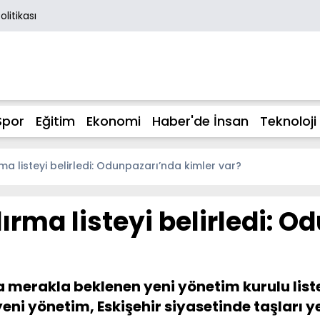
Politikası
Spor
Eğitim
Ekonomi
Haber'de İnsan
Teknoloji
 listeyi belirledi: Odunpazarı’nda kimler var?
ma listeyi belirledi: O
da merakla beklenen yeni yönetim kurulu list
yeni yönetim, Eskişehir siyasetinde taşları