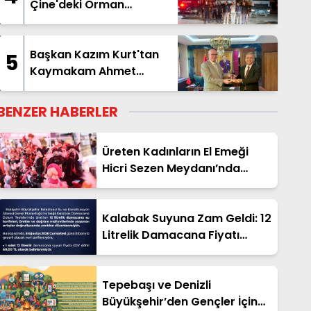
Çine'deki Orman
Yangınına Destek İçin
Yola Çıktı
Başkan Kazım Kurt'tan
5
Kaymakam Ahmet
Hikmet Şahin'e Ziyaret
BENZER HABERLER
Üreten Kadınların El Emeği
Hicri Sezen Meydanı’nda
Hayat Bulacak
Kalabak Suyuna Zam Geldi: 12
Litrelik Damacana Fiyatı
Güncellendi!
Tepebaşı ve Denizli
Büyükşehir’den Gençler İçin