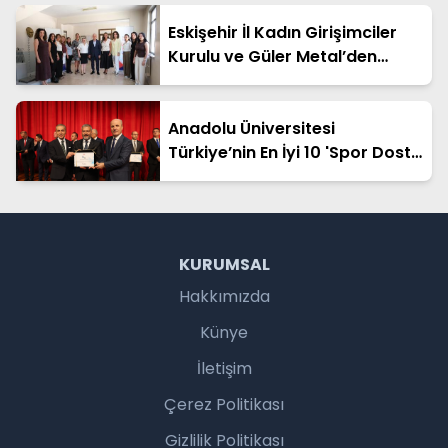
Eskişehir İl Kadın Girişimciler
Kurulu ve Güler Metal’den
"Sanayide Kadın Eli" Protokolü
Anadolu Üniversitesi
Türkiye’nin En İyi 10 'Spor Dostu
Kampüsü' Arasına Girdi
KURUMSAL
Hakkımızda
Künye
İletişim
Çerez Politikası
Gizlilik Politikası