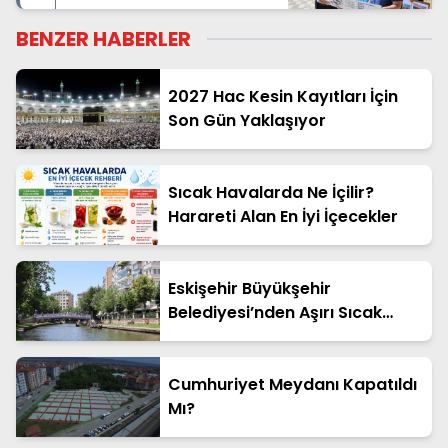
Destekleniyor
BENZER HABERLER
2027 Hac Kesin Kayıtları İçin
Son Gün Yaklaşıyor
Sıcak Havalarda Ne İçilir?
Harareti Alan En İyi İçecekler
Eskişehir Büyükşehir
Belediyesi’nden Aşırı Sıcak
Uyarısı
Cumhuriyet Meydanı Kapatıldı
Mı?