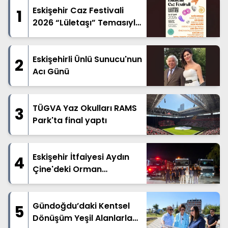
Eskişehir Caz Festivali
1
2026 “Lületaşı” Temasıyla
Geliyor
Eskişehirli Ünlü Sunucu'nun
2
Acı Günü
TÜGVA Yaz Okulları RAMS
3
Park'ta final yaptı
Eskişehir İtfaiyesi Aydın
4
Çine'deki Orman
Yangınına Destek İçin Yola
Çıktı
Gündoğdu’daki Kentsel
5
Dönüşüm Yeşil Alanlarla