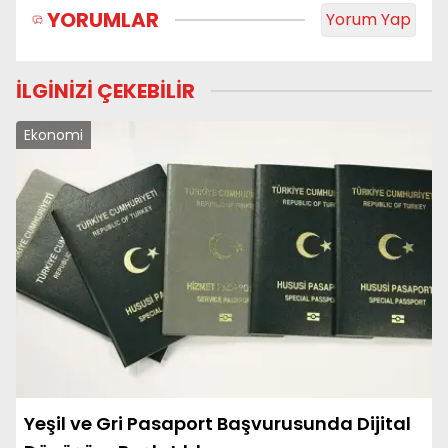
YORUMLAR
Yorum Yap
İLGİNİZİ ÇEKEBİLİR
Ekonomi
Yeşil ve Gri Pasaport Başvurusunda Dijital