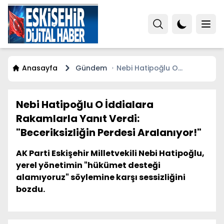
Anasayfa
Gündem
Nebi Hatipoğlu O
İddialara Rakamlarla
Yanıt Verdi: "Beceriksizliğin
Perdesi Aralanıyor!"
Nebi Hatipoğlu O İddialara
Rakamlarla Yanıt Verdi:
"Beceriksizliğin Perdesi Aralanıyor!"
AK Parti Eskişehir Milletvekili Nebi Hatipoğlu,
yerel yönetimin "hükümet desteği
alamıyoruz" söylemine karşı sessizliğini
bozdu.