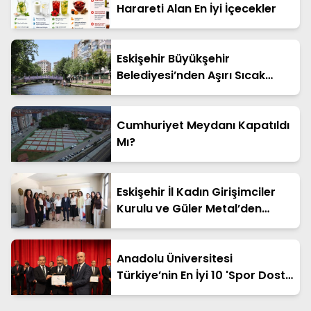
Harareti Alan En İyi İçecekler
Eskişehir Büyükşehir
Belediyesi’nden Aşırı Sıcak
Uyarısı
Cumhuriyet Meydanı Kapatıldı
Mı?
Eskişehir İl Kadın Girişimciler
Kurulu ve Güler Metal’den
"Sanayide Kadın Eli" Protokolü
Anadolu Üniversitesi
Türkiye’nin En İyi 10 'Spor Dostu
Kampüsü' Arasına Girdi