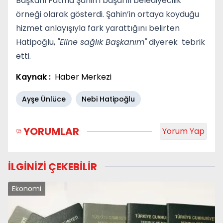
Başkanı Fatma Şahin’i başarılı belediyecilik
örneği olarak gösterdi. Şahin’in ortaya koyduğu
hizmet anlayışıyla fark yarattığını belirten
Hatipoğlu,
"Eline sağlık Başkanım"
diyerek tebrik
etti.
Kaynak :
Haber Merkezi
Ayşe Ünlüce
Nebi Hatipoğlu
YORUMLAR
Yorum Yap
İLGİNİZİ ÇEKEBİLİR
Ekonomi