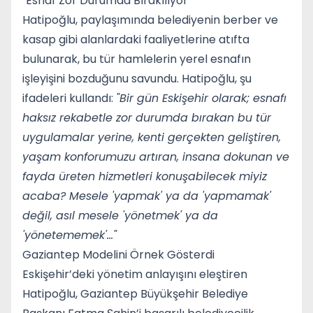
"Esnaf Zor Durumda Bırakılıyor"
Hatipoğlu, paylaşımında belediyenin berber ve
kasap gibi alanlardaki faaliyetlerine atıfta
bulunarak, bu tür hamlelerin yerel esnafın
işleyişini bozduğunu savundu. Hatipoğlu, şu
ifadeleri kullandı:
"Bir gün Eskişehir olarak; esnafı
haksız rekabetle zor durumda bırakan bu tür
uygulamalar yerine, kenti gerçekten geliştiren,
yaşam konforumuzu artıran, insana dokunan ve
fayda üreten hizmetleri konuşabilecek miyiz
acaba? Mesele 'yapmak' ya da 'yapmamak'
değil, asıl mesele 'yönetmek' ya da
'yönetememek'..."
Gaziantep Modelini Örnek Gösterdi
Eskişehir’deki yönetim anlayışını eleştiren
Hatipoğlu, Gaziantep Büyükşehir Belediye