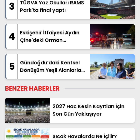
TÜGVA Yaz Okulları RAMS
3
Park'ta final yaptı
Eskişehir İtfaiyesi Aydın
4
Çine'deki Orman
Yangınına Destek İçin Yola
Çıktı
Gündoğdu’daki Kentsel
5
Dönüşüm Yeşil Alanlarla
Destekleniyor
BENZER HABERLER
2027 Hac Kesin Kayıtları İçin
Son Gün Yaklaşıyor
Sıcak Havalarda Ne İçilir?