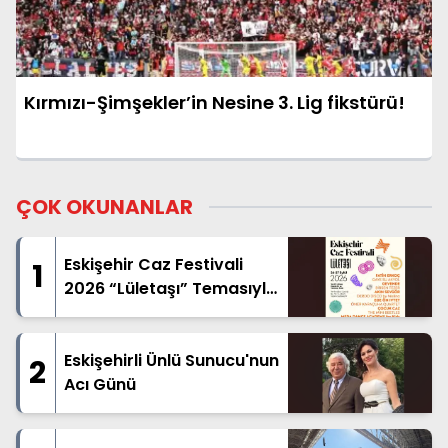
Kırmızı-Şimşekler’in Nesine 3. Lig fikstürü!
ÇOK OKUNANLAR
Eskişehir Caz Festivali
1
2026 “Lületaşı” Temasıyla
Geliyor
Eskişehirli Ünlü Sunucu'nun
2
Acı Günü