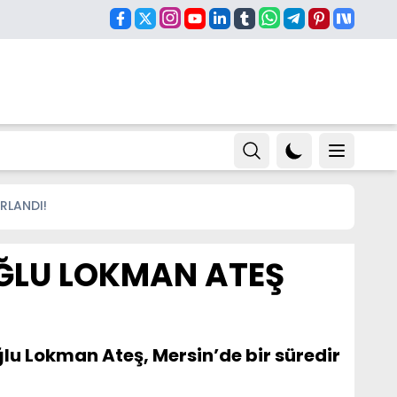
RLANDI!
OĞLU LOKMAN ATEŞ
lu Lokman Ateş, Mersin’de bir süredir