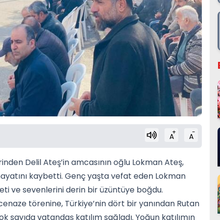
+
-
A
A
inden Delil Ateş’in amcasının oğlu Lokman Ateş,
hayatını kaybetti. Genç yaşta vefat eden Lokman
eti ve sevenlerini derin bir üzüntüye boğdu.
naze törenine, Türkiye’nin dört bir yanından Rutan
çok sayıda vatandaş katılım sağladı. Yoğun katılımın