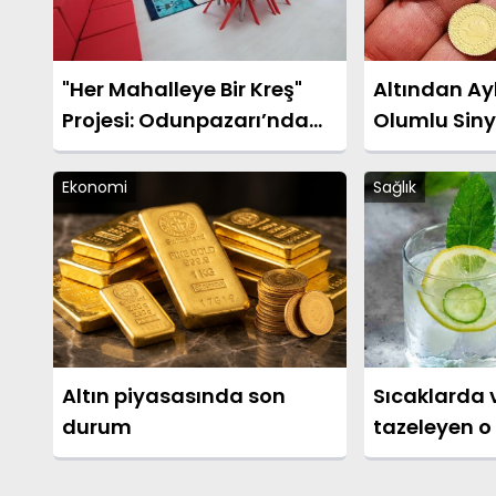
"Her Mahalleye Bir Kreş"
Altından Ay
Projesi: Odunpazarı’nda
Olumlu Siny
Kreş Kayıtları Başladı
Ekonomi
Sağlık
Altın piyasasında son
Sıcaklarda
durum
tazeleyen o 
nasıl yapılır