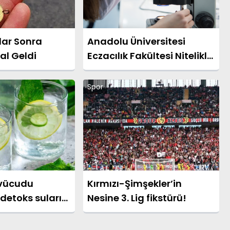
lar Sonra
Anadolu Üniversitesi
al Geldi
Eczacılık Fakültesi Nitelikli
Eğitimini Sürdürüyor
Spor
 vücudu
Kırmızı-Şimşekler’in
detoks suları
Nesine 3. Lig fikstürü!
?