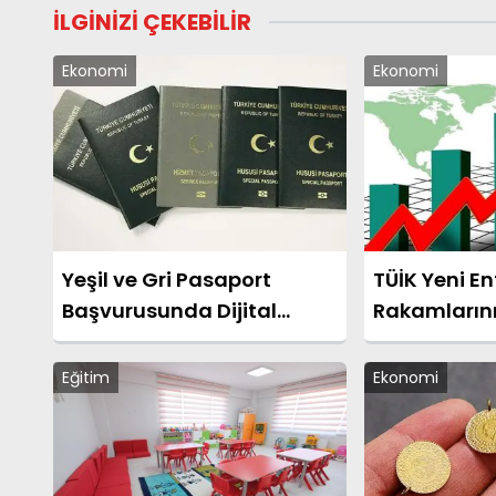
İLGİNİZİ ÇEKEBİLİR
Ekonomi
Ekonomi
Yeşil ve Gri Pasaport
TÜİK Yeni E
Başvurusunda Dijital
Rakamların
Dönüşüm Başlatıldı
Eğitim
Ekonomi