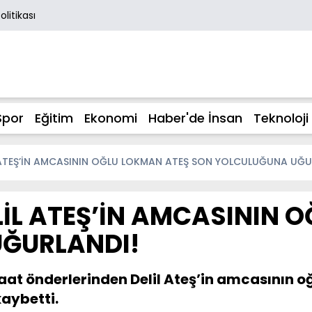
Politikası
Spor
Eğitim
Ekonomi
Haber'de İnsan
Teknoloji
 ATEŞ’İN AMCASININ OĞLU LOKMAN ATEŞ SON YOLCULUĞUNA UĞU
İL ATEŞ’İN AMCASININ 
ĞURLANDI!
aat önderlerinden Delil Ateş’in amcasının oğ
aybetti.