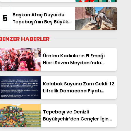
Başkan Ataç Duyurdu:
5
Tepebaşı’nın Beş Büyük
Mahallesinde Geniş
Kapsamlı Üstyapı
BENZER HABERLER
Hamlesi Başladı
Üreten Kadınların El Emeği
Hicri Sezen Meydanı’nda
Hayat Bulacak
Kalabak Suyuna Zam Geldi: 12
Litrelik Damacana Fiyatı
Güncellendi!
Tepebaşı ve Denizli
Büyükşehir’den Gençler İçin
Ücretsiz Cankurtaran Yaz