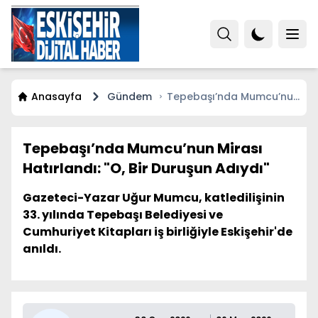
Anasayfa
Gündem
Tepebaşı’nda Mumcu’nun
Mirası Hatırlandı: "O, Bir
Duruşun Adıydı"
Tepebaşı’nda Mumcu’nun Mirası
Hatırlandı: "O, Bir Duruşun Adıydı"
Gazeteci-Yazar Uğur Mumcu, katledilişinin
33. yılında Tepebaşı Belediyesi ve
Cumhuriyet Kitapları iş birliğiyle Eskişehir'de
anıldı.