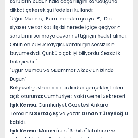
soruların bugün hala geçerliliğini koruduğuna
dikkat çekerek şu ifadeleri kullandı:
"Uğur Mumcu; ‘Para nereden geliyor?’, ‘Din,
siyaset ve tarikat ilişkisi nerede iç içe geçiyor?’
sorularını sormaya devam ettiği için hedef alındı.
Onun en büyük kaygısı, karanlığın sessizlikle
büyümesiydi. Çünkü o çok iyi biliyordu: Sessizlik
bulaşıcıdır."
"Uğur Mumcu ve Muammer Aksoy’un İzinde
Bugün"
Belgesel gösteriminin ardından gerçekleştirilen
açık oturuma; Cumhuriyet Vakfı Genel Sekreteri
Işık Kansu
, Cumhuriyet Gazetesi Ankara
Temsilcisi
Sertaç Eş
ve yazar
Orhan Tüleylioğlu
katıldı.
Işık Kansu:
Mumcu'nun "Rabıta" kitabına ve