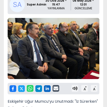
30 Oca 2026 -
06 May 2026 -
Super Admin
15:47
12:01
YAYINLANMA
GÜNCELLEME
+
-
A
A
Eskişehir Uğur Mumcu’yu Unutmadı: "İz Sürerken"