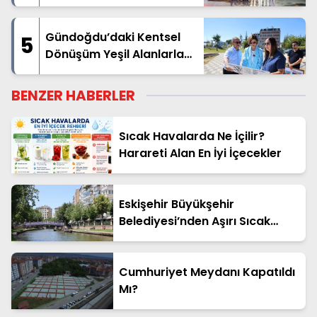
Yangınına Destek İçin Yola
Çıktı
Gündoğdu’daki Kentsel
5
Dönüşüm Yeşil Alanlarla
Destekleniyor
BENZER HABERLER
Sıcak Havalarda Ne İçilir?
Harareti Alan En İyi İçecekler
Eskişehir Büyükşehir
Belediyesi’nden Aşırı Sıcak
Uyarısı
Cumhuriyet Meydanı Kapatıldı
Mı?