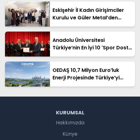
Eskişehir İl Kadın Girişimciler
Kurulu ve Güler Metal’den
"Sanayide Kadın Eli" Protokolü
Anadolu Üniversitesi
Türkiye’nin En İyi 10 'Spor Dostu
Kampüsü' Arasına Girdi
OEDAŞ 10,7 Milyon Euro’luk
Enerji Projesinde Türkiye’yi
Temsil Edecek
KURUMSAL
Hakkımızda
Künye