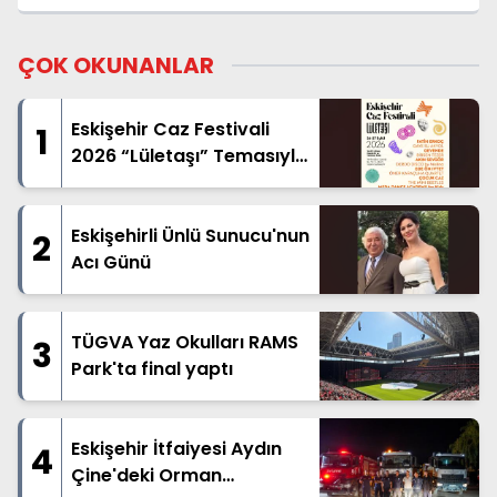
ÇOK OKUNANLAR
Eskişehir Caz Festivali
1
2026 “Lületaşı” Temasıyla
Geliyor
Eskişehirli Ünlü Sunucu'nun
2
Acı Günü
TÜGVA Yaz Okulları RAMS
3
Park'ta final yaptı
Eskişehir İtfaiyesi Aydın
4
Çine'deki Orman