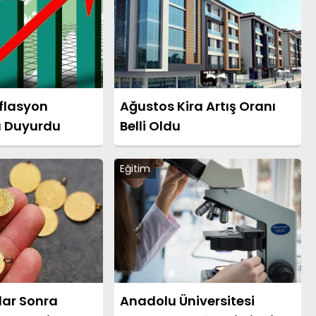
nflasyon
Ağustos Kira Artış Oranı
ı Duyurdu
Belli Oldu
Eğitim
lar Sonra
Anadolu Üniversitesi