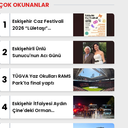
ÇOK OKUNANLAR
Eskişehir Caz Festivali
1
2026 “Lületaşı”
Temasıyla Geliyor
Eskişehirli Ünlü
2
Sunucu'nun Acı Günü
TÜGVA Yaz Okulları RAMS
3
Park'ta final yaptı
Eskişehir İtfaiyesi Aydın
4
Çine'deki Orman
Yangınına Destek İçin
Yola Çıktı