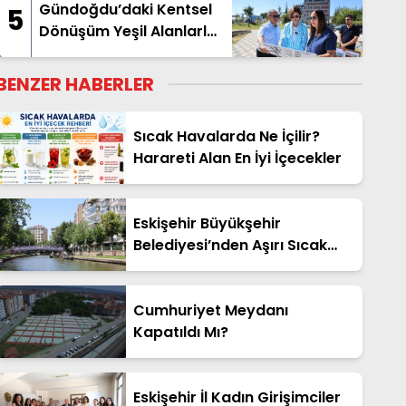
Gündoğdu’daki Kentsel
5
Dönüşüm Yeşil Alanlarla
Destekleniyor
BENZER HABERLER
Sıcak Havalarda Ne İçilir?
Harareti Alan En İyi İçecekler
Eskişehir Büyükşehir
Belediyesi’nden Aşırı Sıcak
Uyarısı
Cumhuriyet Meydanı
Kapatıldı Mı?
Eskişehir İl Kadın Girişimciler