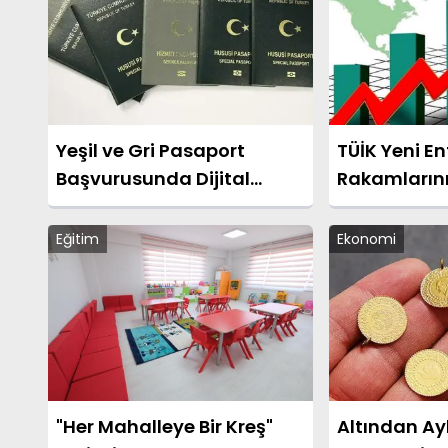
Yeşil ve Gri Pasaport
TÜİK Yeni E
Başvurusunda Dijital
Rakamların
Dönüşüm Başlatıldı
Eğitim
Ekonomi
"Her Mahalleye Bir Kreş"
Altından Ay