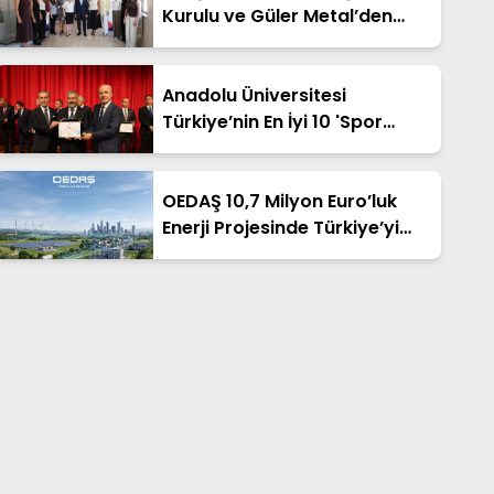
Kurulu ve Güler Metal’den
"Sanayide Kadın Eli"
Protokolü
Anadolu Üniversitesi
Türkiye’nin En İyi 10 'Spor
Dostu Kampüsü' Arasına Girdi
OEDAŞ 10,7 Milyon Euro’luk
Enerji Projesinde Türkiye’yi
Temsil Edecek