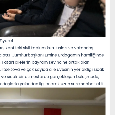
Ziyaret
can, kentteki sivil toplum kuruluşları ve vatandaş
a attı. Cumhurbaşkanı Emine Erdoğan’ın hamiliğinde
ım Tatarı ailelerin bayram sevincine ortak olan
rtseitova ve çok sayıda aile üyesinin yer aldığı sıcak
mi ve sıcak bir atmosferde gerçekleşen buluşmada,
andaşlarla yakından ilgilenerek uzun süre sohbet etti.