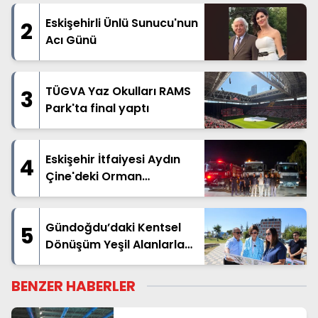
Eskişehirli Ünlü Sunucu'nun
2
Acı Günü
TÜGVA Yaz Okulları RAMS
3
Park'ta final yaptı
Eskişehir İtfaiyesi Aydın
4
Çine'deki Orman
Yangınına Destek İçin Yola
Çıktı
Gündoğdu’daki Kentsel
5
Dönüşüm Yeşil Alanlarla
Destekleniyor
BENZER HABERLER