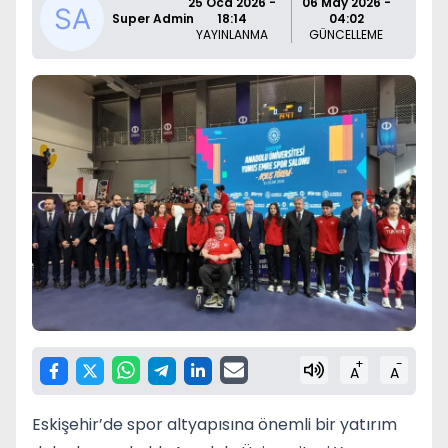
25 Oca 2026 -
06 May 2026 -
Super Admin
18:14
04:02
YAYINLANMA
GÜNCELLEME
+
-
A
A
Eskişehir’de spor altyapısına önemli bir yatırım