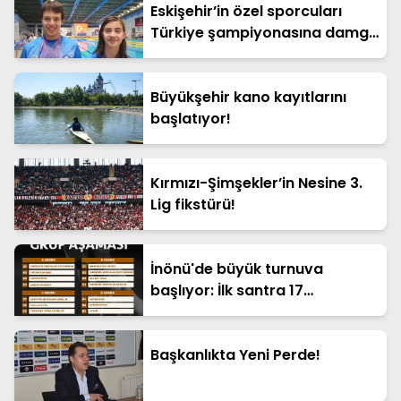
Eskişehir’in özel sporcuları
Türkiye şampiyonasına damga
vurdu!
Büyükşehir kano kayıtlarını
başlatıyor!
Kırmızı-Şimşekler’in Nesine 3.
Lig fikstürü!
İnönü'de büyük turnuva
başlıyor: İlk santra 17
Temmuz'da
Başkanlıkta Yeni Perde!