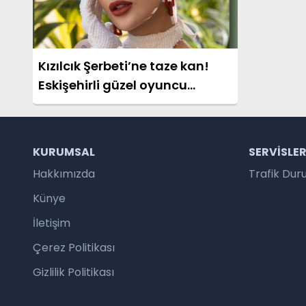
Kızılcık Şerbeti’ne taze kan!
Eskişehirli güzel oyuncu
kadroya dahil oldu!
KURUMSAL
SERVISLE
Hakkımızda
Trafik Du
Künye
İletişim
Çerez Politikası
Gizlilik Politikası