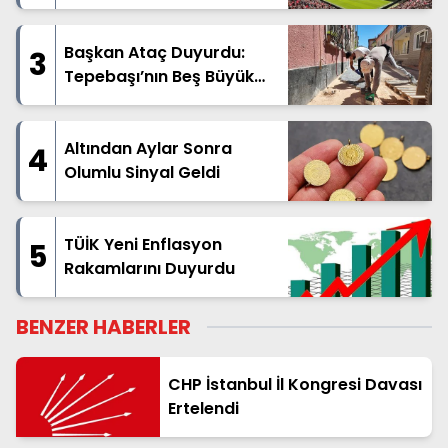
Başkan Ataç Duyurdu:
3
Tepebaşı’nın Beş Büyük
Mahallesinde Geniş
Kapsamlı Üstyapı Hamlesi
Başladı
Altından Aylar Sonra
4
Olumlu Sinyal Geldi
TÜİK Yeni Enflasyon
5
Rakamlarını Duyurdu
BENZER HABERLER
CHP İstanbul İl Kongresi Davası
Ertelendi