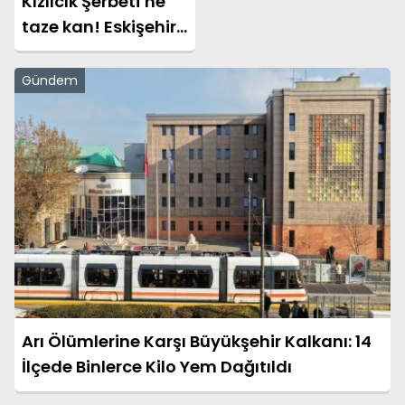
Kızılcık Şerbeti’ne
taze kan! Eskişehirli
güzel oyuncu
kadroya dahil oldu!
Gündem
Arı Ölümlerine Karşı Büyükşehir Kalkanı: 14
İlçede Binlerce Kilo Yem Dağıtıldı