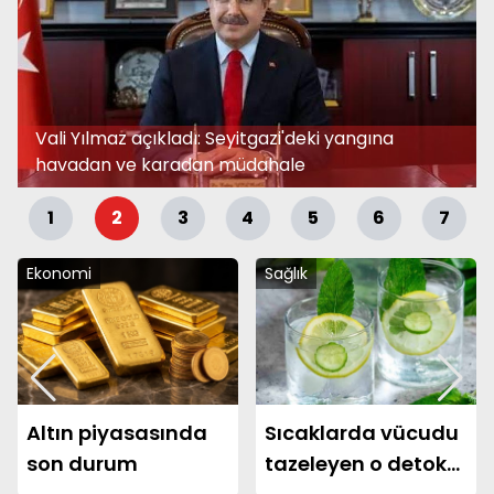
Dökmeci: Şahsıma bir hamle olarak kabul
ediyorum
1
2
3
4
5
6
7
Sağlık
Ekonomi
Sıcaklarda vücudu
Akaryakıta çifte
tazeleyen o detoks
zam kapıda!