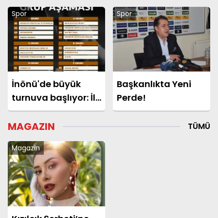
Spor
Spor
İnönü'de büyük
Başkanlıkta Yeni
turnuva başlıyor: İlk
Perde!
santra 17
Temmuz'da
MAGAZIN
TÜMÜ
Magazin