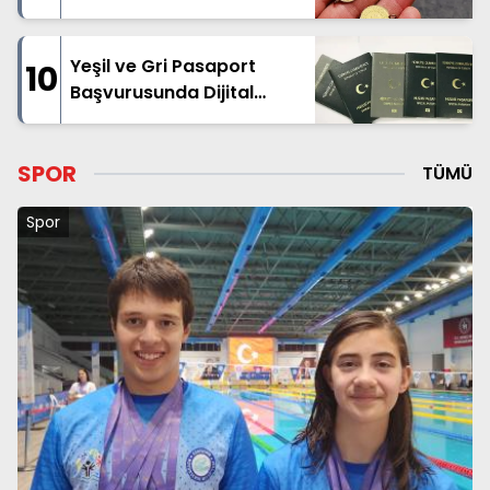
Yeşil ve Gri Pasaport
10
Başvurusunda Dijital
Dönüşüm Başlatıldı
SPOR
TÜMÜ
Spor