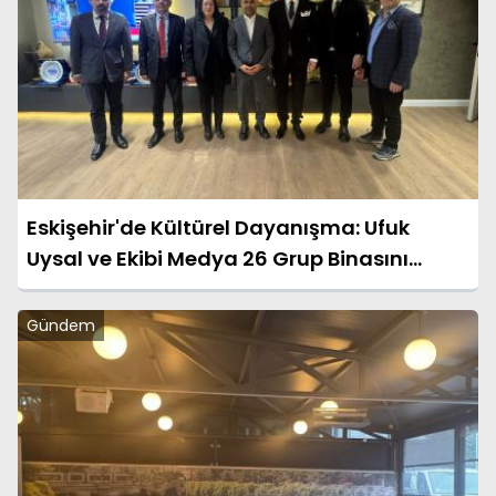
Eskişehir'de Kültürel Dayanışma: Ufuk
Uysal ve Ekibi Medya 26 Grup Binasını
Gezdi
Gündem