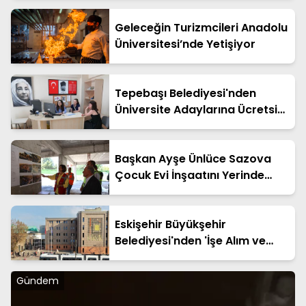
Geleceğin Turizmcileri Anadolu
Üniversitesi’nde Yetişiyor
Tepebaşı Belediyesi'nden
Üniversite Adaylarına Ücretsiz
Tercih Desteği
Başkan Ayşe Ünlüce Sazova
Çocuk Evi İnşaatını Yerinde
İnceledi
Eskişehir Büyükşehir
Belediyesi'nden 'İşe Alım ve
Yardım' Dolandırıcılığı Uyarısı
Gündem