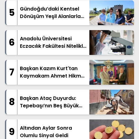
Çıktı
Gündoğdu’daki Kentsel
5
Dönüşüm Yeşil Alanlarla
Destekleniyor
Anadolu Üniversitesi
6
Eczacılık Fakültesi Nitelikli
Eğitimini Sürdürüyor
Başkan Kazım Kurt'tan
7
Kaymakam Ahmet Hikmet
Şahin'e Ziyaret
Başkan Ataç Duyurdu:
8
Tepebaşı’nın Beş Büyük
Mahallesinde Geniş
Kapsamlı Üstyapı Hamlesi
Başladı
Altından Aylar Sonra
9
Olumlu Sinyal Geldi