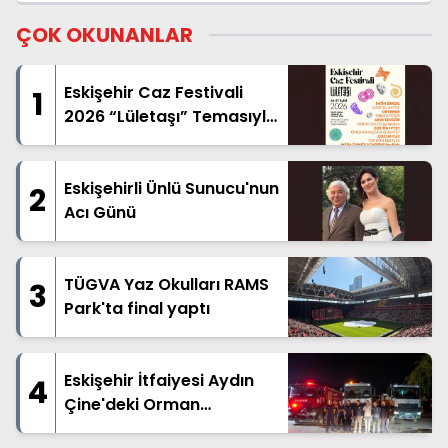
Dikiyorlar!
ÇOK OKUNANLAR
Eskişehir Caz Festivali
1
2026 “Lületaşı” Temasıyla
Geliyor
Eskişehirli Ünlü Sunucu'nun
2
Acı Günü
TÜGVA Yaz Okulları RAMS
3
Park'ta final yaptı
Eskişehir İtfaiyesi Aydın
4
Çine'deki Orman
Yangınına Destek İçin Yola