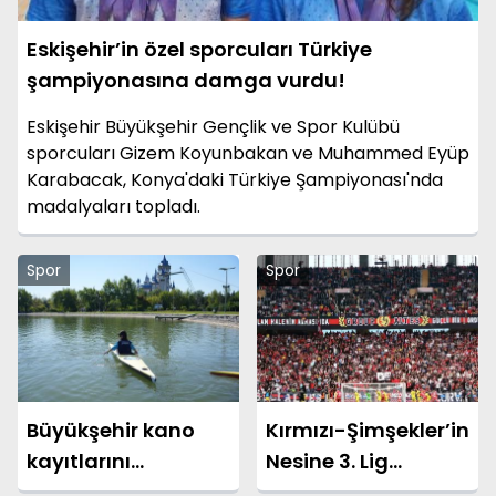
Eskişehir’in özel sporcuları Türkiye
şampiyonasına damga vurdu!
Eskişehir Büyükşehir Gençlik ve Spor Kulübü
sporcuları Gizem Koyunbakan ve Muhammed Eyüp
Karabacak, Konya'daki Türkiye Şampiyonası'nda
madalyaları topladı.
Spor
Spor
Büyükşehir kano
Kırmızı-Şimşekler’in
kayıtlarını
Nesine 3. Lig
başlatıyor!
fikstürü!