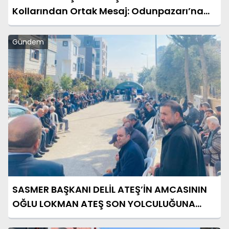
Kollarından Ortak Mesaj: Odunpazarı’na
Filistin İmzası
Gündem
SASMER BAŞKANI DELİL ATEŞ’İN AMCASININ
OĞLU LOKMAN ATEŞ SON YOLCULUĞUNA
UĞURLANDI!